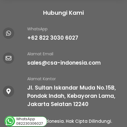
Hubungi Kami
WhatsApp
+62 822 3030 6027
Alamat Email
sales@csa-indonesia.com
Alamat Kantor
Jl. Sultan Iskandar Muda No.15B,
Pondok Indah, Kebayoran Lama,
Jakarta Selatan 12240
WhatsApp
© 2025 CSA Indonesia. Hak Cipta Dilindungi.
082230306027