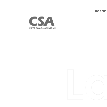
Beran
L