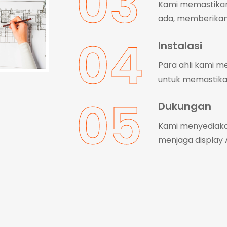
03
Kami memastikan 
ada, memberika
04
Instalasi
Para ahli kami me
untuk memastika
05
Dukungan
Kami menyediaka
menjaga display 