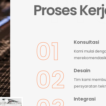
Pr
Proses Ker
01
Konsultasi
Kami mulai deng
merekomendasikan
02
Desain
Tim kami membua
persyaratan tekn
Integrasi