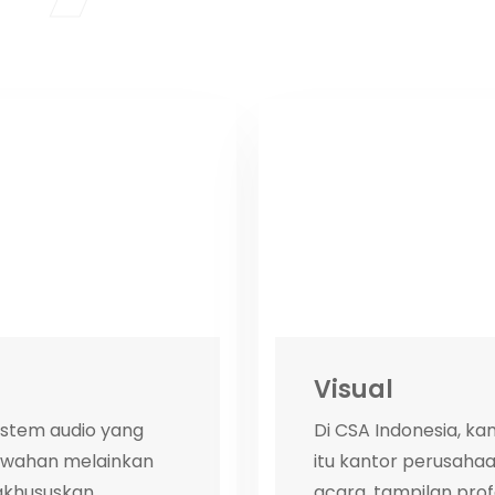
Visual
sistem audio yang
Di CSA Indonesia, k
ewahan melainkan
itu kantor perusahaa
khususkan...
acara, tampilan profe