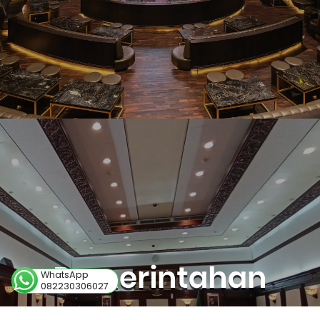
WhatsApp
082230306027