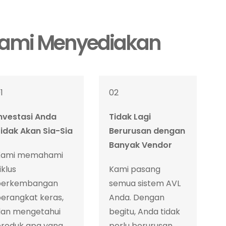
ami Menyediakan
1
02
nvestasi Anda
Tidak Lagi
idak Akan Sia-Sia
Berurusan dengan
Banyak Vendor
Kami memahami
iklus
Kami pasang
perkembangan
semua sistem AVL
erangkat keras,
Anda. Dengan
dan mengetahui
begitu, Anda tidak
produk apa yang
perlu berurusan