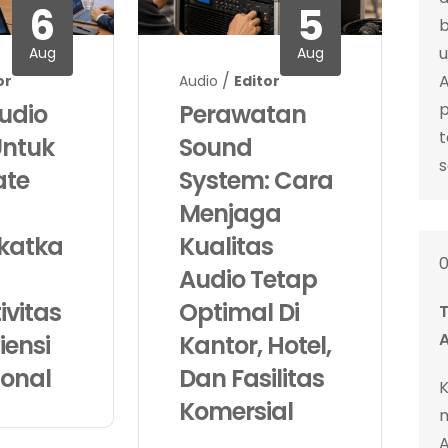
6
5
Aug
Aug
/
or
Audio
Editor
Audio
Perawatan
p
t
Untuk
Sound
s
ate
System: Cara
Menjaga
katka
Kualitas
Audio Tetap
ivitas
Optimal Di
A
iensi
Kantor, Hotel,
ional
Dan Fasilitas
Komersial
A