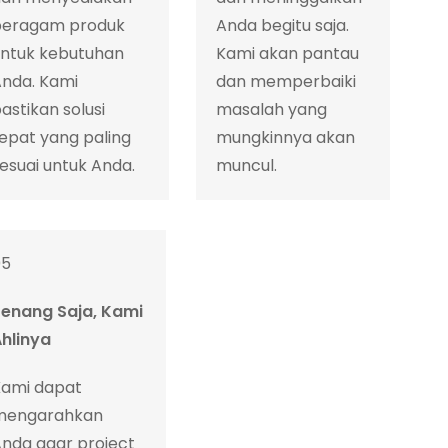
beragam produk
Anda begitu saja.
untuk kebutuhan
Kami akan pantau
Anda. Kami
dan memperbaiki
astikan solusi
masalah yang
epat yang paling
mungkinnya akan
esuai untuk Anda.
muncul.
05
Tenang Saja, Kami
hlinya
Kami dapat
mengarahkan
nda agar project