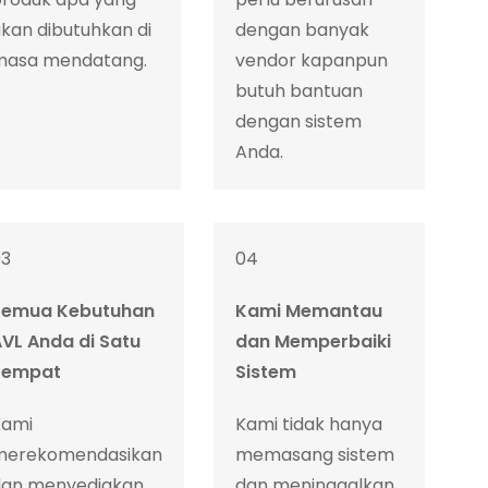
kan dibutuhkan di
dengan banyak
masa mendatang.
vendor kapanpun
butuh bantuan
dengan sistem
Anda.
03
04
Semua Kebutuhan
Kami Memantau
VL Anda di Satu
dan Memperbaiki
Tempat
Sistem
Kami
Kami tidak hanya
merekomendasikan
memasang sistem
dan menyediakan
dan meninggalkan