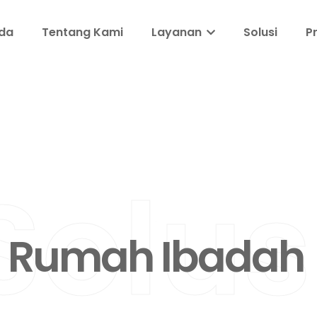
da
Tentang Kami
Layanan
Solusi
P
Solus
Rumah Ibadah