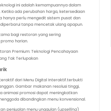
teknologi ini adalah kemampuannya dalam
 Ketika ada perubahan harga, ketersediaan
la hanya perlu mengedit sistem pusat dan
diperbarui tanpa mencetak ulang apapun.
tama bagi restoran yang sering
promo harian.
estoran Premium: Teknologi Pencahayaan
yang Tak Terlupakan
rik
raktif dari Menu Digital Interaktif.terbukti
anggan. Gambar makanan resolusi tinggi,
gga animasi promosi dapat meningkatkan
 menggoda dibandingkan menu konvensional.
tkan penjualan menu unggulan (
upselling
)