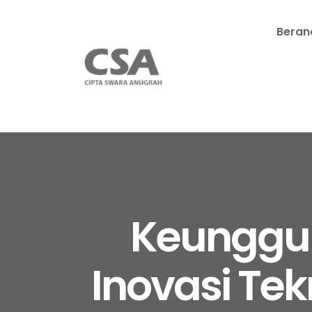
Beran
Keunggula
Inovasi Te