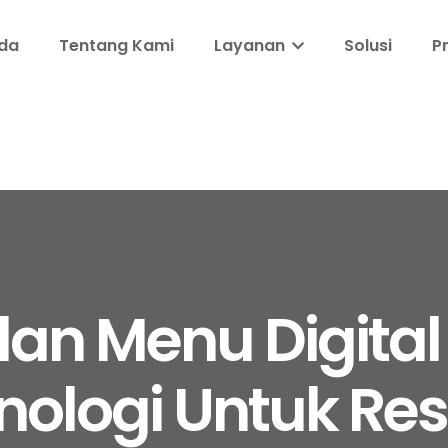
da
Tentang Kami
Layanan
Solusi
P
n Menu Digital I
knologi Untuk Re