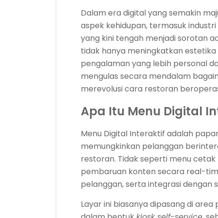
Dalam era digital yang semakin ma
aspek kehidupan, termasuk industr
yang kini tengah menjadi sorotan ada
tidak hanya meningkatkan estetika 
pengalaman yang lebih personal dan 
mengulas secara mendalam bagaima
merevolusi cara restoran beropera
Apa Itu Menu Digital In
Menu Digital Interaktif adalah papa
memungkinkan pelanggan berinter
restoran. Tidak seperti menu cetak
pembaruan konten secara real-time
pelanggan, serta integrasi denga
Layar ini biasanya dipasang di are
dalam bentuk
kiosk self-service
, se