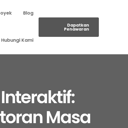
royek
Blog
Dapatkan
Penawaran
Hubungi Kami
nteraktif:
storan Masa