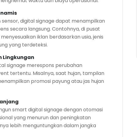
 menghemat waktu dan biaya operasional.
Dinamis
n sensor, digital signage dapat menampilkan
ens secara langsung. Contohnya, di pusat
a menyesuaikan iklan berdasarkan usia, jenis
ung yang terdeteksi.
n Lingkungan
tal signage merespons perubahan
ent tertentu. Misalnya, saat hujan, tampilan
 menampilkan promosi payung atau jas hujan
Panjang
gun smart digital signage dengan otomasi
rasional yang menurun dan peningkatan
nya lebih menguntungkan dalam jangka