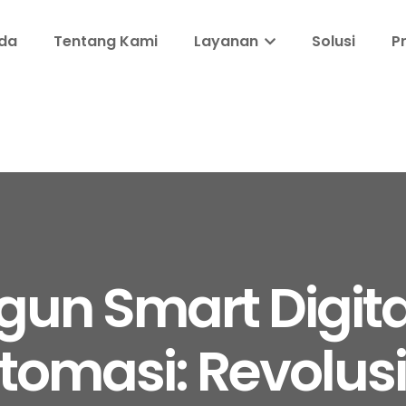
da
Tentang Kami
Layanan
Solusi
P
n Smart Digita
omasi: Revolus