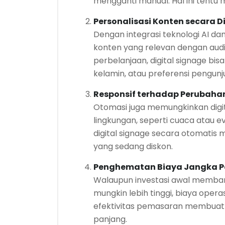
mengganti manual. Hal ini tentu
Personalisasi Konten secara 
Dengan integrasi teknologi AI da
konten yang relevan dengan audi
perbelanjaan, digital signage bis
kelamin, atau preferensi pengunj
Responsif terhadap Perubaha
Otomasi juga memungkinkan digi
lingkungan, seperti cuaca atau ev
digital signage secara otomatis
yang sedang diskon.
Penghematan Biaya Jangka 
Walaupun investasi awal memban
mungkin lebih tinggi, biaya ope
efektivitas pemasaran membuat
panjang.