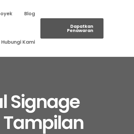
royek
Blog
Dapatkan
Penawaran
Hubungi Kami
l Signage
i Tampilan