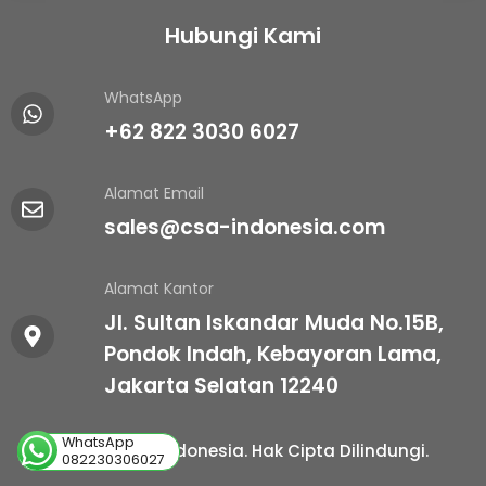
Hubungi Kami
WhatsApp
+62 822 3030 6027
Alamat Email
sales@csa-indonesia.com
Alamat Kantor
Jl. Sultan Iskandar Muda No.15B,
Pondok Indah, Kebayoran Lama,
Jakarta Selatan 12240
WhatsApp
© 2025 CSA Indonesia. Hak Cipta Dilindungi.
082230306027