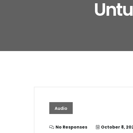
Untu
Audio
No Responses
October 8, 20