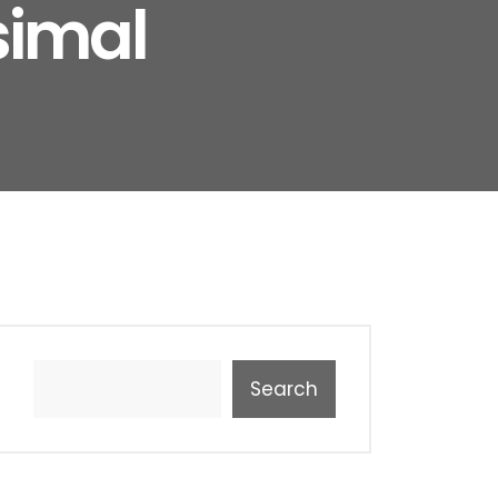
simal
Search