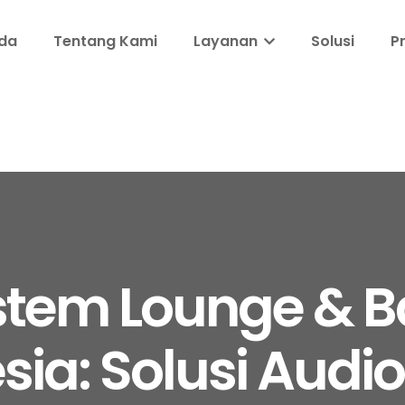
da
Tentang Kami
Layanan
Solusi
P
stem Lounge & B
ia: Solusi Audio