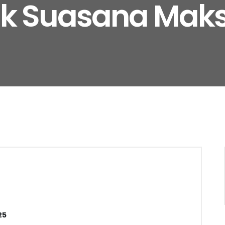
k Suasana Mak
25