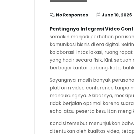
No Responses
June 10, 2026
Pentingnya Integrasi Video Con
semakin menjadi perhatian perusah
komunikasi bisnis di era digital. S
kolaborasi lintas lokasi, ruang rapa
yang hadir secara fisik. Kini, sebu
berbagai kantor cabang, kota, ba
Sayangnya, masih banyak perusah
platform video conference tanpa m
mendukungnya. Akibatnya, meskipun 
tidak berjalan optimal karena suara
echo, atau peserta kesulitan mengiku
Kondisi tersebut menunjukkan bahw
ditentukan oleh kualitas video, tetap