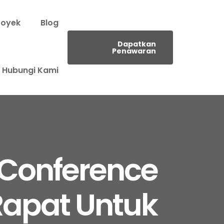
royek
Blog
Dapatkan
Penawaran
Hubungi Kami
 Conference
apat Untuk