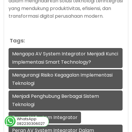
dalam menghadirkan solusi teknologi terintegrasi
yang mendukung produktivitas, efisiensi, dan
transformasi digital perusahaan modern.
Tags:
Mengapa AV System Integrator Menjadi Kunci
Implementasi Smart Technology?
Mengurangi Risiko Kegagalan Implementasi
Teknologi
Menjadi Penghubung Berbagai Sistem
Teknologi
Peran AV System Integrator
WhatsApp
082230306027
Peran AV System Integrator Dalam