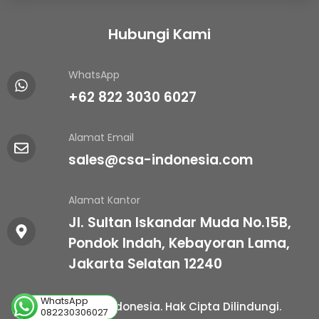
Hubungi Kami
WhatsApp
+62 822 3030 6027
Alamat Email
sales@csa-indonesia.com
Alamat Kantor
Jl. Sultan Iskandar Muda No.15B,
Pondok Indah, Kebayoran Lama,
Jakarta Selatan 12240
WhatsApp
© 2025 CSA Indonesia. Hak Cipta Dilindungi.
082230306027